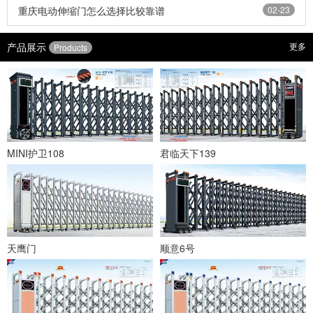
重庆电动伸缩门怎么选择比较靠谱
02-23
产品展示
更多
Products
MINI护卫108
君临天下139
天鹰门
顺意6号